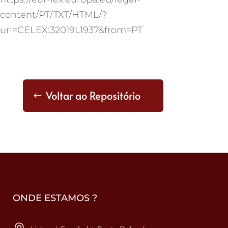
content/PT/TXT/HTML/?
uri=CELEX:32019L1937&from=PT
Voltar ao Repositório
ONDE ESTAMOS ?