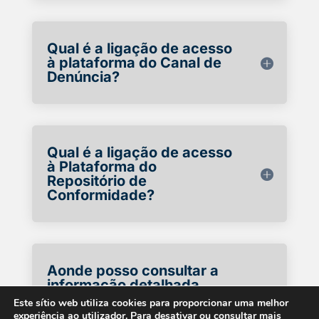
Qual é a ligação de acesso
à plataforma do Canal de
Denúncia?
Qual é a ligação de acesso
à Plataforma do
Repositório de
Conformidade?
Aonde posso consultar a
informação detalhada
sobre proteção de dados
Este sítio web utiliza cookies para proporcionar uma melhor
do denunciante?
experiência ao utilizador. Para desativar ou consultar mais