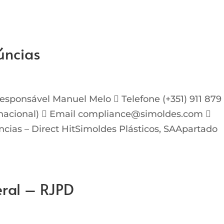
úncias
sponsável Manuel Melo  Telefone (+351) 911 879
nacional)  Email compliance@simoldes.com 
ias – Direct HitSimoldes Plásticos, SAApartado
eral – RJPD