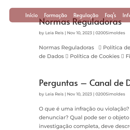
Início
Formação
Regulação
Faq’s
In
Normas Reguladoras
by
Leia Reis
|
Nov 10, 2023
|
0200Simoldes
Normas Reguladoras  Política de
de Dados  Política de Cookies  F
Perguntas – Canal de 
by
Leia Reis
|
Nov 10, 2023
|
0200Simoldes
O que é uma infração ou violação?
denunciar? Qual pode ser o objet
investigação completa, deve desc