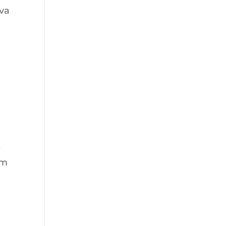
va
e
em