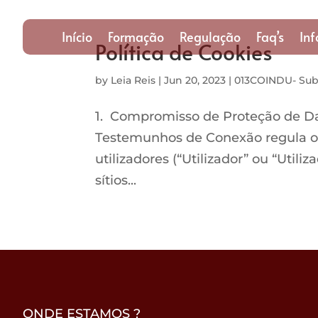
Início
Formação
Regulação
Faq’s
In
Política de Cookies
by
Leia Reis
|
Jun 20, 2023
|
013COINDU- Su
1. Compromisso de Proteção de Dad
Testemunhos de Conexão regula o 
utilizadores (“Utilizador” ou “Utili
sítios...
ONDE ESTAMOS ?