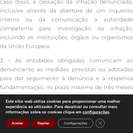
caso disso, à cessação da infração denunciada,
inclusive através da abertura de um inquérito
interno ou da comunicação a autoridade
competente para investigação da infração,
incluindo as instituições, órgãos ou organismos
da União Europeia.
3 – As entidades obrigadas comunicam ao
denunciante as medidas previstas ou adotadas
para dar seguimento à denúncia e a respetiva
fundamentação, no prazo máximo de três meses
a contar da data da receção da denúncia.
Este sítio web utiliza cookies para proporcionar uma melhor
experiência ao utilizador. Para desativar ou consultar mais
4 – O denunciante pode requerer, a qualquer
informações sobre os cookies clique em
configurações
.
momento, que as entidades obrigadas lhe
Close GDPR Cook
Aceitar
Rejeitar
Configurações
comuniquem o resultado da análise efetuada à