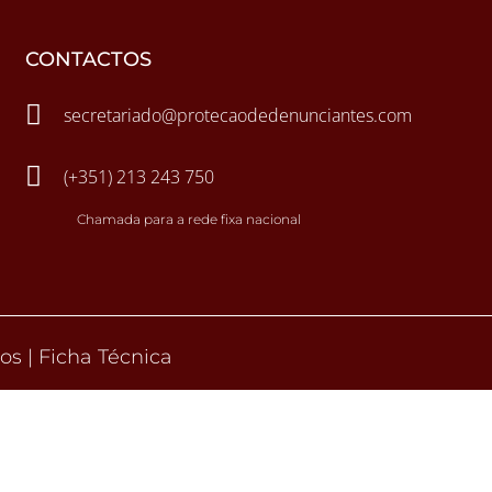
CONTACTOS

secretariado@protecaodedenunciantes.com

(+351) 213 243 750
Chamada para a rede fixa nacional
dos
|
Ficha Técnica