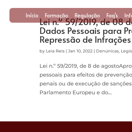
Início
Formação
Regulação
Faq’s
In
Lei n.º 59/2019, de 08 
Dados Pessoais para Pr
Repressão de Infrações
by
Leia Reis
|
Jan 10, 2022
|
Denúnicas
,
Legi
Lei n.º 59/2019, de 8 de agostoApr
pessoais para efeitos de prevenção
penais ou de execução de sanções 
Parlamento Europeu e do...